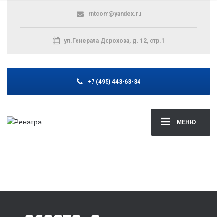
rntcom@yandex.ru
ул.Генерала Дорохова, д. 12, стр.1
+7 (495) 443-63-34
МЕНЮ