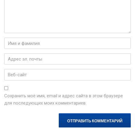
Имя
и
фамилия
*
Адрес
эл.
почты
*
Веб-
сайт
Сохранить моё имя, email и адрес сайта в этом браузере
для последующих моих комментариев.