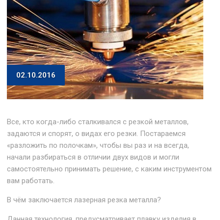
02.10.2016
Все, кто когда-либо сталкивался с резкой металлов,
задаются и спорят, о видах его резки. Постараемся
«разложить по полочкам», чтобы вы раз и на всегда,
начали разбираться в отличии двух видов и могли
самостоятельно принимать решение, с каким инструментом
вам работать.
В чём заключается лазерная резка металла?
Данная технология, предусматривает плавку изделия в