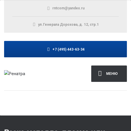
rntcom@yandex.ru
ул.Генерала Дорохова, д. 12, стр.1
+7 (495) 443-63-34
МЕНЮ