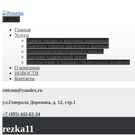
МЕНЮ
Главная
Услуги
Аренда теплых и холодных помещений
Хранение товаров различного значения
Продольная резка рулонного проката
Продажа упаковочной ленты
Изготовление и продажа строительных профилей
О компании
НОВОСТИ
Контакты
rntcom@yandex.ru
ул.Генерала Дорохова, д. 12, стр.1
+7 (495) 443-63-34
rezka11