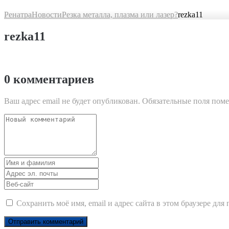
Ренатра
Новости
Резка металла, плазма или лазер?
rezka11
rezka11
0 комментариев
Ваш адрес email не будет опубликован.
Обязательные поля пом
Ваш
комментарий
*
Имя
и
Адрес
фамилия
*
эл.
Веб-
почты
*
сайт
Сохранить моё имя, email и адрес сайта в этом браузере д