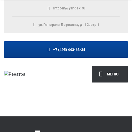
rntcom@yandex.ru
ул.Генерала Дорохова, д. 12, стр.1
+7 (495) 443-63-34
МЕНЮ