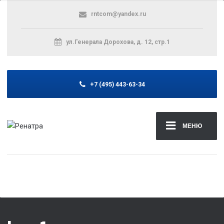
rntcom@yandex.ru
ул.Генерала Дорохова, д. 12, стр.1
+7 (495) 443-63-34
МЕНЮ