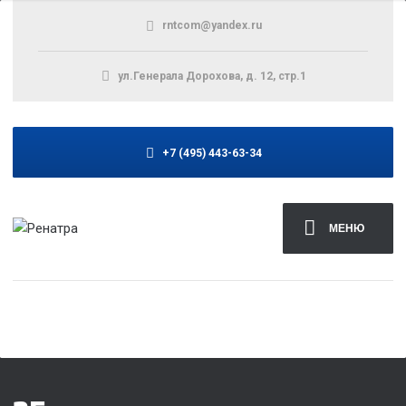
rntcom@yandex.ru
ул.Генерала Дорохова, д. 12, стр.1
+7 (495) 443-63-34
МЕНЮ