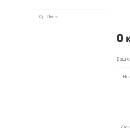
Поиск
для:
0 
Ваш а
Ваш
комме
Имя