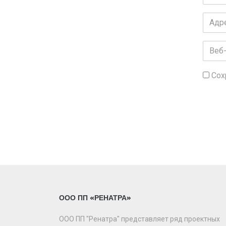
и
фами
Адрес
эл.
почты
Веб-
сайт
Сох
ООО ПП «РЕНАТРА»
ООО ПП "Ренатра" представляет ряд проектных