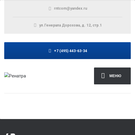
rntcom@yandex.ru
ул.Генерала Дорохова, д. 12, стр.1
+7 (495) 443-63-34
МЕНЮ